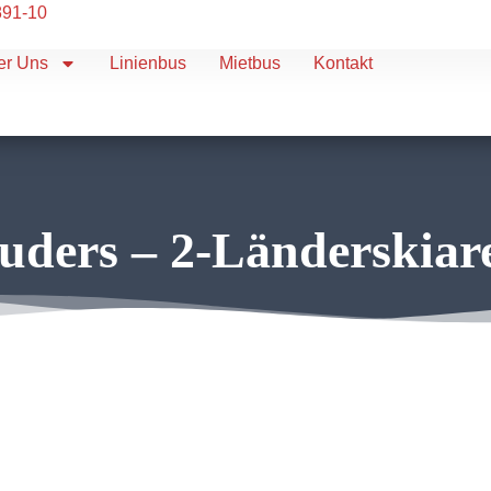
891-10
er Uns
Linienbus
Mietbus
Kontakt
uders – 2-Länderskiar