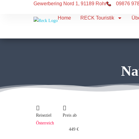
Gewerbering Nord 1, 91189 Rohr
09876 97
Home
RECK Touristik
Üb
Na
Reiseziel
Preis ab
Österreich
449 €