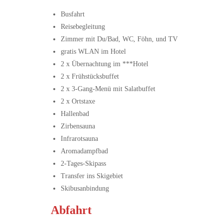
Busfahrt
Reisebegleitung
Zimmer mit Du/Bad, WC, Föhn, und TV
gratis WLAN im Hotel
2 x Übernachtung im ***Hotel
2 x Frühstücksbuffet
2 x 3-Gang-Menü mit Salatbuffet
2 x Ortstaxe
Hallenbad
Zirbensauna
Infrarotsauna
Aromadampfbad
2-Tages-Skipass
Transfer ins Skigebiet
Skibusanbindung
Abfahrt