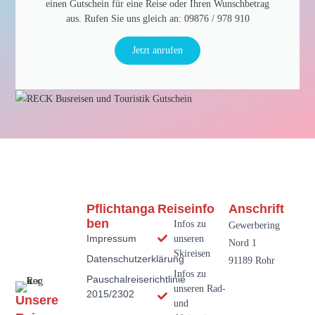
einen Gutschein für eine Reise oder Ihren Wunschbetrag
aus. Rufen Sie uns gleich an: 09876 / 978 910​
Jetzt anrufen
Pflichtanga
Reiseinfo
Anschrift
Ben
Infos zu
Gewerbering
Impressum
unseren
Nord 1
Skireisen
Datenschutzerklärung
91189 Rohr
Infos zu
Pauschalreiserichtlinie
unseren Rad-
2015/2302
Unsere
und