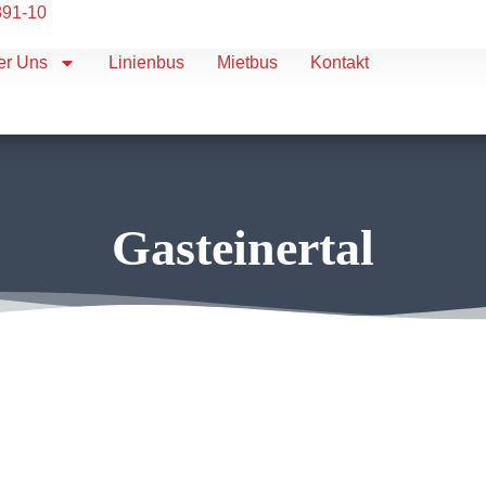
891-10
er Uns
Linienbus
Mietbus
Kontakt
Gasteinertal