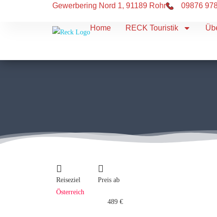
Gewerbering Nord 1, 91189 Rohr
09876 97
Home
RECK Touristik
Üb
Reiseziel
Preis ab
Österreich
489 €