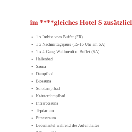
im ****gleiches Hotel S zusätzlic
1 x Imbiss vom Buffet (FR)
1 x Nachmittagsjause (15-16 Uhr am SA)
1 x 4-Gang-Wahlmenü o. Buffet (SA)
Hallenbad
Sauna
Dampfbad
Biosauna
Soledampfbad
Kräuterdampfbad
Infrarotsauna
Tepdarium
Fitnessraum
Bademantel während des Aufenthaltes