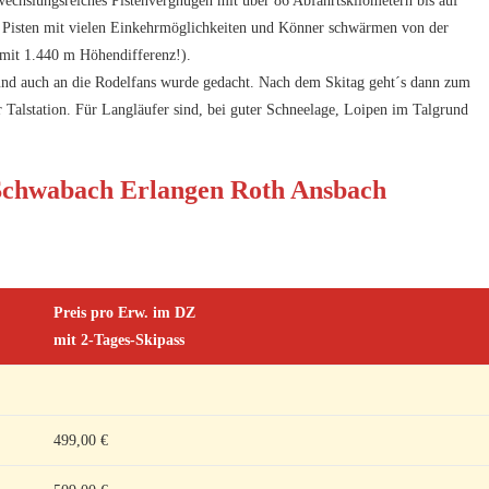
echslungsreiches Pistenvergnügen mit über 86 Abfahrtskilometern bis auf
n Pisten mit vielen Einkehrmöglichkeiten und Könner schwärmen von der
 mit 1.440 m Höhendifferenz!).
und auch an die Rodelfans wurde gedacht. Nach dem Skitag geht´s dann zum
 Talstation. Für Langläufer sind, bei guter Schneelage, Loipen im Talgrund
Preis pro Erw. im DZ
mit 2-Tages-Skipass
499,00 €