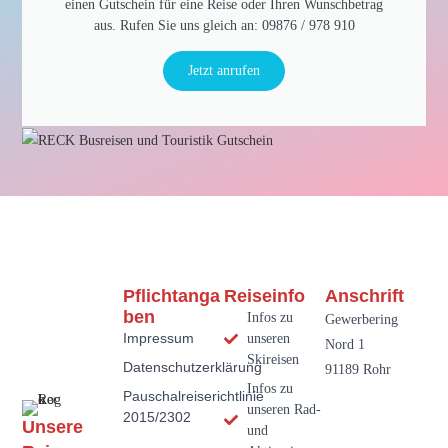
einen Gutschein für eine Reise oder Ihren Wunschbetrag
aus. Rufen Sie uns gleich an: 09876 / 978 910​
Jetzt anrufen
Pflichtanga
Reiseinfo
Anschrift
Ben
Infos zu
Gewerbering
Impressum
unseren
Nord 1
Skireisen
Datenschutzerklärung
91189 Rohr
Infos zu
Pauschalreiserichtlinie
unseren Rad-
2015/2302
Unsere
und