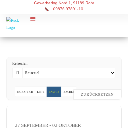
Gewerbering Nord 1, 91189 Rohr
09876 97891-10
RECK Touristik
Über uns
Reiseziel:
MONATLICH
LISTE
RASTER
KACHEL
ZURÜCKSETZEN
27 SEPTEMBER
- 02 OKTOBER