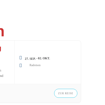
n
g
- 02. OKT.
27. SEP.
Radreisen
m
ind
ZUR REISE