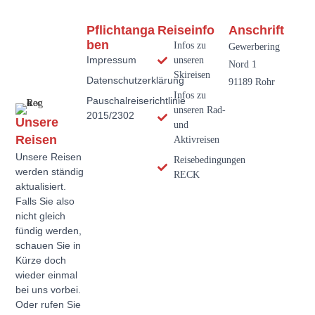
Pflichtanga
Reiseinfo
Anschrift
Ben
Infos zu
Gewerbering
Impressum
unseren
Nord 1
Skireisen
Datenschutzerklärung
91189 Rohr
Infos zu
Pauschalreiserichtlinie
unseren Rad-
2015/2302
Unsere
und
Reisen
Aktivreisen
Unsere Reisen
Reisebedingungen
werden ständig
RECK
aktualisiert.
Falls Sie also
nicht gleich
fündig werden,
schauen Sie in
Kürze doch
wieder einmal
bei uns vorbei.
Oder rufen Sie