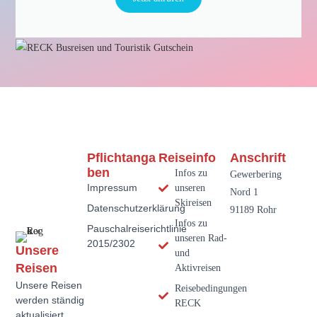
Pflichtanga
Reiseinfo
Anschrift
Ben
Infos zu
Gewerbering
Impressum
unseren
Nord 1
Skireisen
Datenschutzerklärung
91189 Rohr
Infos zu
Pauschalreiserichtlinie
unseren Rad-
2015/2302
Unsere
und
Reisen
Aktivreisen
Unsere Reisen
Reisebedingungen
werden ständig
RECK
aktualisiert.