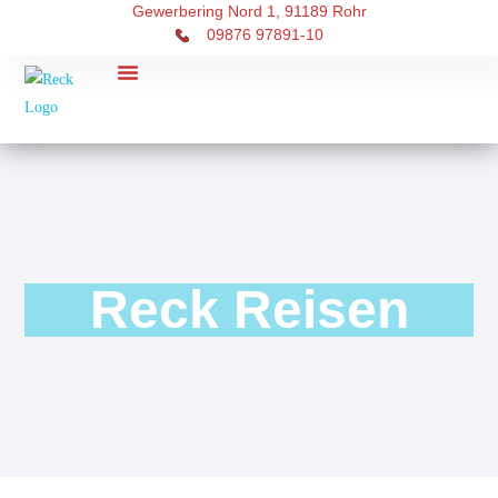
Gewerbering Nord 1, 91189 Rohr
09876 97891-10
RECK Touristik
Über uns
Reck Reisen