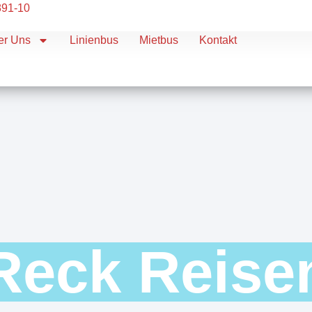
891-10
er Uns
Linienbus
Mietbus
Kontakt
Reck Reise