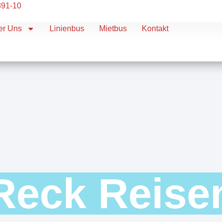
891-10
er Uns
Linienbus
Mietbus
Kontakt
Reck Reise