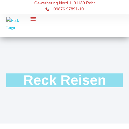
Gewerbering Nord 1, 91189 Rohr
09876 97891-10
RECK Touristik
Über uns
Reck Reisen