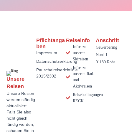
Pflichtanga
Reiseinfo
Anschrift
Ben
Infos zu
Gewerbering
Impressum
unseren
Nord 1
Skireisen
Datenschutzerklärung
91189 Rohr
Infos zu
Pauschalreiserichtlinie
unseren Rad-
2015/2302
Unsere
und
Reisen
Aktivreisen
Unsere Reisen
Reisebedingungen
werden ständig
RECK
aktualisiert.
Falls Sie also
nicht gleich
fündig werden,
schauen Sie in