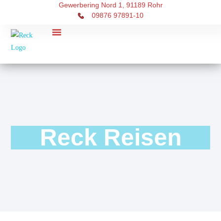
Gewerbering Nord 1, 91189 Rohr
09876 97891-10
RECK Touristik
Über uns
Reck Reisen