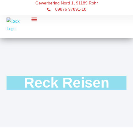
Gewerbering Nord 1, 91189 Rohr
09876 97891-10
RECK Touristik
Reck Reisen