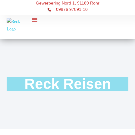
Gewerbering Nord 1, 91189 Rohr
09876 97891-10
RECK Touristik
Über uns
Reck Reisen